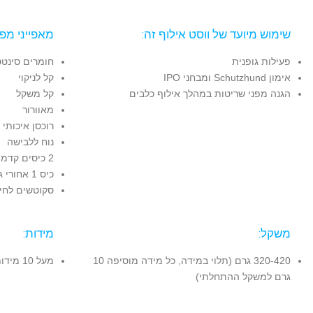
שימוש מיועד של ווסט אילוף זה:
מאפייני מפת
פעילות גופנית
חומרים סינטט
אימון Schutzhund ומבחני IPO
קל לניקוי
הגנה מפני שריטות במהלך אילוף כלבים
קל משקל
מאוורור
רוכסן איכותי
נוח ללבישה
2 כיסים קדמיים קטנים ו-2 גדולים
כיס 1 אחורי גדול
סקוטשים לחי
משקל:
מידות:
320-420 גרם (תלוי במידה, כל מידה מוסיפה 10
מעל 10 מידות, ראה למעלה
גרם למשקל ההתחלתי)