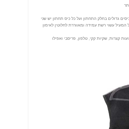
וד צווארון וי פתוח ונוח; החלק הקדמי מכיל 2 כיסים קטנים בחלק העליון ו-2 כיסים גדולים בחלק התחתון ועל כל כיס תחתון יש שני
המעיל עשוי רשת עמידה ומאווררת לחלוטין לאימון
עות קצרות, שקיות קקי, טלפון, פריסבי ואפילו