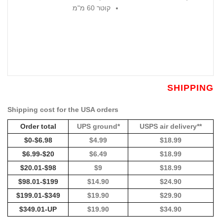
קוטר 60 מ"מ
SHIPPING
Shipping cost for the USA orders
Order total
UPS ground*
USPS air delivery**
$0-$6.98
$4.99
$18.99
$6.99-$20
$6.49
$18.99
$20.01-$98
$9
$18.99
$98.01-$199
$14.90
$24.90
$199.01-$349
$19.90
$29.90
$349.01-UP
$19.90
$34.90