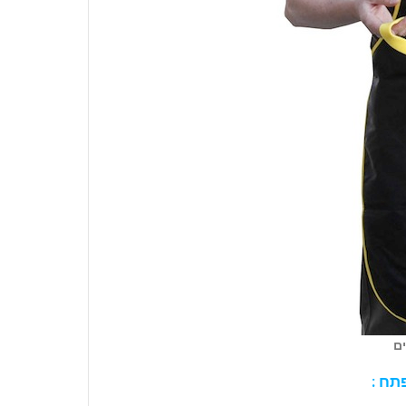
ם
תח :