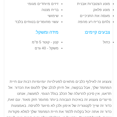
מונע הצטברות אבנית
זיזים מיוחדים מגומי
מונע פלאק
בריח מנטה
מעסה את החניכיים
שימושי
נלחם בריח רע מהפה
עשוי מחומרים בטוחים בלבד
צבעים קיימים:
מידה ומשקל:
כחול
קטן - קוטר 5 ס"מ
משקל - 40 גרם
צעצוע זה לאילוף כלבים מתאים לפעילויות יומיומיות רבות עם חיית
המחמד שלך, אבל בבקשה, אל תיתן לכלב שלך ללעוס את הכדור. אל
תדאגו, אין סיכון להרעלה של הכלב בגלל הגומי. למעשה, אנחנו
מייצרים צעצוע זה באיכות הגבוהה ביותר מחומר חזק מאוד. עם זאת,
כדור זה שייך לקטגוריה של אימון ולכן לא מיועד ללעיסה. באמצעות
כדור זה אתה יכול בקלות ללמד את חיית המחמד שלך למלא פקודות