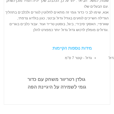
שונות, למשל "תביא!". יתר על כן, הכלבלב שלך יהיה תמיד מוכן לשחק
עם הבעלים שלו.
אנא, שימו לב כי כדור גומי זה מתאים לחלוטין לגורים ולכלבים בתהליך
הגדילה השייכים לגזעים בגודל גדול ובינוני, כגון בולדוג צרפתי,
שארפיי, האסקי סיבירי, ביגל, בוסטון טרייר ועוד. עבור כלבים בוגרים
וגדולים מומלץ לרכוש גדול גדול יותר כמפורט להלן.
מידות נוספות הקיימות:
גדול - קוטר 7 ס"מ
גולדן רטריוור משחק עם כדור
גומי לשמירה על היגיינת הפה