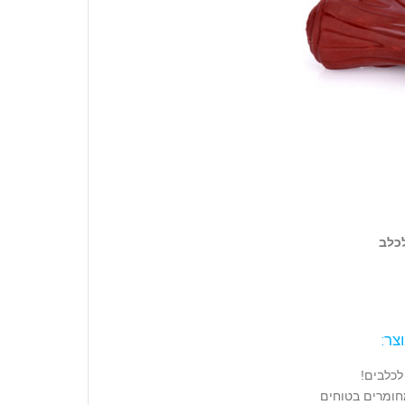
לכלב
צר:
לכלבים!