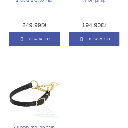
קורוגן יוקרתי
עור- לכלבים בינוניים
249.99₪
194.90₪
בחר אפשרות
בחר אפשרות
קולר חצי חנק מתכוונן-