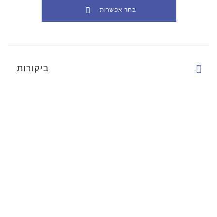
בחר אפשרות
ביקורות
There are currently no product reviews.
ראה עוד
מידע
המשתמש שלי