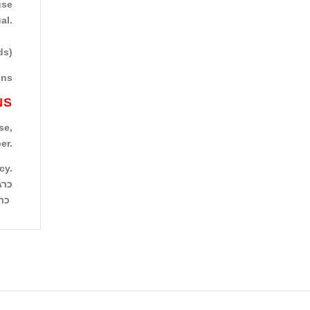
use
al.
ds)
ons
NS
se,
er.
cy.
כרג
כתוב ביקורת