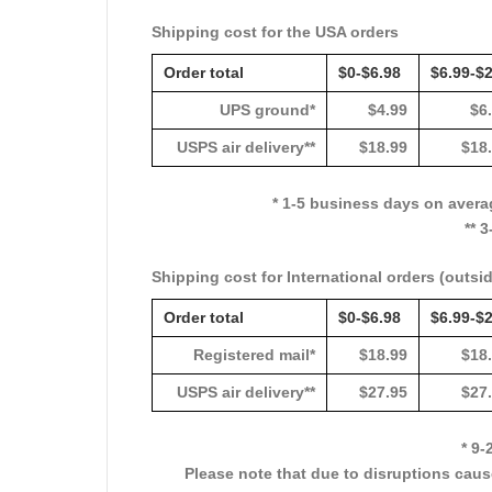
Shipping cost for the USA orders
Order total
$0-$6.98
$6.99-$
UPS ground*
$4.99
$6
USPS air delivery**
$18.99
$18
* 1-5 business days on avera
** 
Shipping cost for International orders (outsi
Order total
$0-$6.98
$6.99-$
Registered mail*
$18.99
$18
USPS air delivery**
$27.95
$27
* 9
Please note that due to disruptions caus