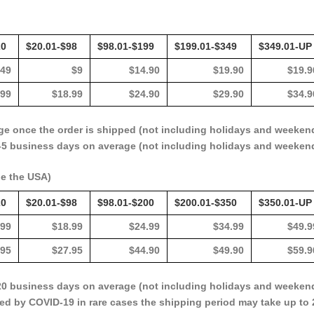
20
$20.01-$98
$98.01-$199
$199.01-$349
$349.01-UP
.49
$9
$14.90
$19.90
$19.9
.99
$18.99
$24.90
$29.90
$34.9
ge once the order is shipped (not including holidays and weeken
3-5 business days on average (not including holidays and weeken
de the USA)
20
$20.01-$98
$98.01-$200
$200.01-$350
$350.01-UP
.99
$18.99
$24.99
$34.99
$49.9
.95
$27.95
$44.90
$49.90
$59.9
-20 business days on average (not including holidays and weeken
ed by COVID-19 in rare cases the shipping period may take up to 