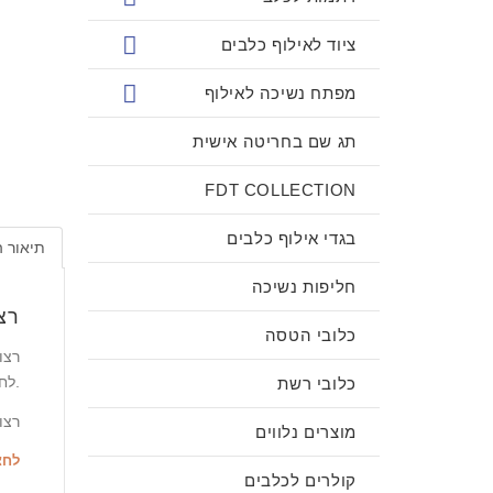
ציוד לאילוף כלבים
מפתח נשיכה לאילוף
תג שם בחריטה אישית
FDT COLLECTION
בגדי אילוף כלבים
תיאור 
חליפות נשיכה
רצ
כלובי הטסה
רצו
לחלוטין בכל תנאי שטח. הם לא מחליקות כשהם רטובות, והן חזקות במיוחד לכלבים גדולים וקטנים כאחד.
כלובי רשת
רצו
מוצרים נלווים
לחצ
קולרים לכלבים