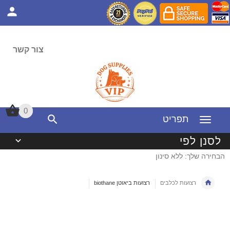
צור קשר
0
0
תפריט
לסנן לפי
הבחירה שלך: ללא סינון
רצועות לכלבים
רצועות ביאוטן biothane