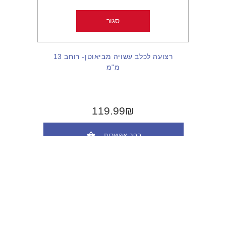
סגור
רצועה לכלב עשויה מביאוטן- רוחב 13
מ"מ
119.99₪
בחר אפשרות
ביקורות
There are currently no product reviews.