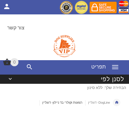
צור קשר
0
0
תפריט
לסנן לפי
הבחירה שלך: ללא סינון
DogLine- דוגליין
רצועות וקולרי בד ניילון- דוגליין