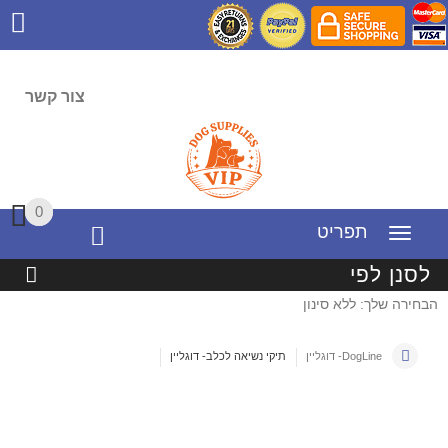
צור קשר
0
0
תפריט
לסנן לפי
הבחירה שלך: ללא סינון
DogLine- דוגליין
תיקי נשיאה לכלב- דוגליין