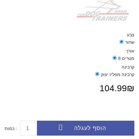
צבע
שחור
אורך
8 מטרים
קרבינה
קרבינה מפליז יצוק
104.99₪
כמות :