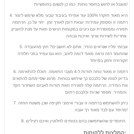
מוגבל או לחוש בחוסר נוחות, כמו כן לנשום בחופשיות!
4. היא מאוד חזקה! 100% עור אמיתי בעיבוד טבעי מלא שימש ליצור
רתמה זו ומספק עמידות יוצאת דופן לאורך זמן. יתר על כן, הרתמה
תפורה וממוסררת עם ניטים במקומות רגישים וזאת על מנת להעניק
אחריות לשירות ארוך ואיכות גבוהה.
5. אבזמי פליז שנראים נהדר, אתם לא חושבים? חוץ מהעובדה
שהחומר הזה נראה מאוד דומה לזהב, הוא גם עמיד בפני חלודה
וקורוזיה וחזק במיוחד!
6. רתמה זו מאוד נוחה תודות ל-4 מצבי התאמה. תוכלו להתאימה
בדיוק לגופו של כלבכם כך שיחוש בנוחות. מרגע שסיימתם להתאים
את המידה, הרתמה קלה לסגירה וזאת תודות לאבזם השחרור הקל
והמהיר. מספר שניות וכלבכם רתום.
7. ניתן להשתמש ברתמה זו עבורי אימוני תקיפה שכן משטח החזה
מרופד עם לבד מאוד רך ועבה!
8. החומרים שהשתמשנו בהם בטוחים לחלוטין ואינם רעילים.
המלצות ללקוחות: